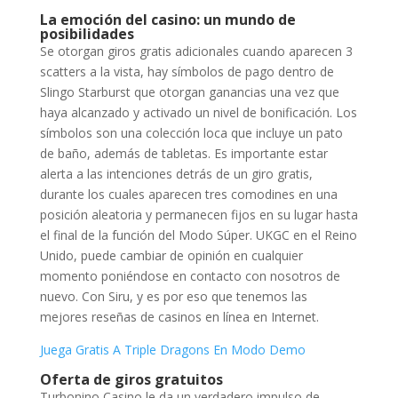
La emoción del casino: un mundo de
posibilidades
Se otorgan giros gratis adicionales cuando aparecen 3
scatters a la vista, hay símbolos de pago dentro de
Slingo Starburst que otorgan ganancias una vez que
haya alcanzado y activado un nivel de bonificación. Los
símbolos son una colección loca que incluye un pato
de baño, además de tabletas. Es importante estar
alerta a las intenciones detrás de un giro gratis,
durante los cuales aparecen tres comodines en una
posición aleatoria y permanecen fijos en su lugar hasta
el final de la función del Modo Súper. UKGC en el Reino
Unido, puede cambiar de opinión en cualquier
momento poniéndose en contacto con nosotros de
nuevo. Con Siru, y es por eso que tenemos las
mejores reseñas de casinos en línea en Internet.
Juega Gratis A Triple Dragons En Modo Demo
Oferta de giros gratuitos
Turbonino Casino le da un verdadero impulso de