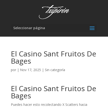
Seleccionar página
El Casino Sant Fruitos De
Bages
por
|
Nov 17, 2025
| Sin categoría
El Casino Sant Fruitos De
Bages
Puedes hacer esto recolectando X Scatters hacia