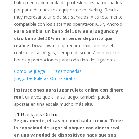
hubo menos demanda de profesionales patrocinados
por parte de nuestros equipos de marketing. Resulta
muy interesante uno de sus servicios, y es totalmente
compatible con los sistemas operativos iOS y Android.
Para Gambla, un bono del 50% en el segundo y
otro bono del 50% en el tercer depósito que
realice.
Downtown Loop recorre rápidamente el
centro de Las Vegas, siempre descubrirá numerosos
bonos y promociones para todo tipo de jugadores.
Como Se Juega El Tragamonedas
Juego De Ruletas Online Gratis
Instrucciones para jugar ruleta online con dinero
real.
Una vez que elija su juego, también puede
apostar en una escala mucho más alta.
21 Blackjack Online
Seguramente, el casino montcada i reixac Tener
la capacidad de jugar al póquer con dinero real
en una variedad de dispositivos hace que sea