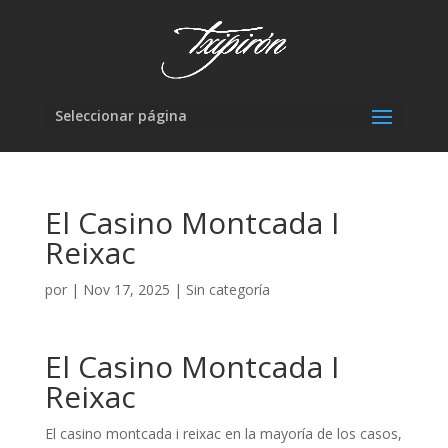
Seleccionar página
El Casino Montcada I
Reixac
por
|
Nov 17, 2025
| Sin categoría
El Casino Montcada I
Reixac
El casino montcada i reixac en la mayoría de los casos,