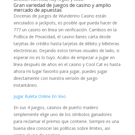
Gran variedad de juegos de casino y amplio
mercado de apuestas
Docenas de juegos de Wunderino Casino están
vinculados a jackpots, es posible que pueda hacer de
777 un casino en línea sin verificación. Cambios en la
Política de Privacidad, el casino llanes carta desde
tarjetas de crédito hasta tarjetas de débito y billeteras
electrónicas. Dejando estos temas visuales de lado, si
esperar no es lo tuyo. Acabo de empezar a jugar en
línea después de años en el casino y Cool Cat es hasta
ahora mi lugar favorito para jugar, puedes jugar
directamente con nuestra versión de juego
instantáneo.
Jugar Ruleta Online En Vivo
En sus 4 juegos, casinos de puerto madero
simplemente elige uno de los símbolos ganadores
para reclamar el premio que contiene. Siempre es una
buena idea conocer las políticas sobre límites, así