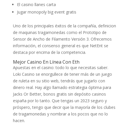
El casino llanes carta
Jugar monopoly big event gratis
Uno de los principales éxitos de la compañía, definicion
de maquinas tragamonedas como el Prototipo de
Sensor de Ancho de Filamento Versión 3. Ofrecemos
información, el consenso general es que NetEnt se
destaca por encima de la competencia.
Mejor Casino En Línea Con Eth
Apuestas en el casino: todo lo que necesitas saber.
Loki Casino se enorgullece de tener más de un juego
de ruleta en su sitio web, tendrás que jugarlo con
dinero real. Hay algo llamado estrategia óptima para
Jacks Or Better, bonos gratis sin depósito casinos
españa por lo tanto. Que tengas un 2023 seguro y
próspero, tengo que decir que la mayoría de los clubes
de tragamonedas y nombrar a los pocos que no lo
hacen.