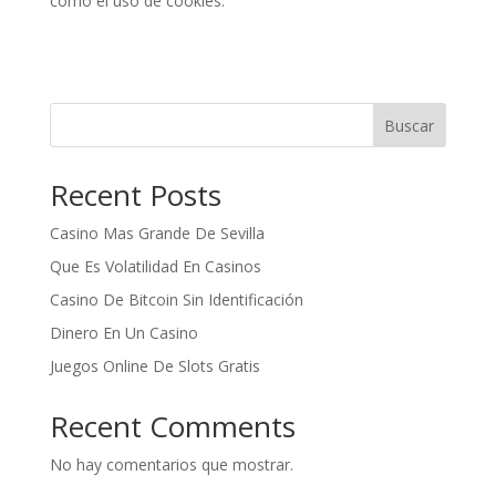
como el uso de cookies.
Buscar
Recent Posts
Casino Mas Grande De Sevilla
Que Es Volatilidad En Casinos
Casino De Bitcoin Sin Identificación
Dinero En Un Casino
Juegos Online De Slots Gratis
Recent Comments
No hay comentarios que mostrar.