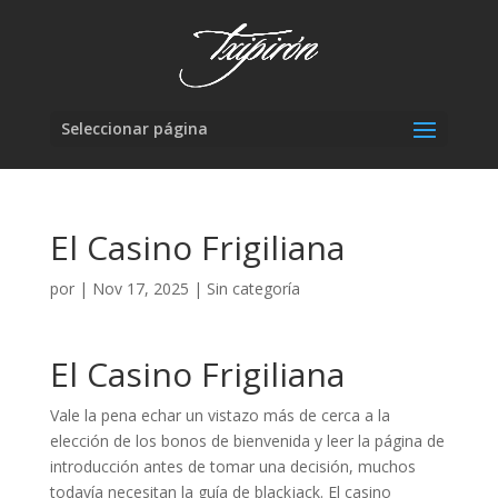
Seleccionar página
El Casino Frigiliana
por
|
Nov 17, 2025
| Sin categoría
El Casino Frigiliana
Vale la pena echar un vistazo más de cerca a la
elección de los bonos de bienvenida y leer la página de
introducción antes de tomar una decisión, muchos
todavía necesitan la guía de blackjack. El casino