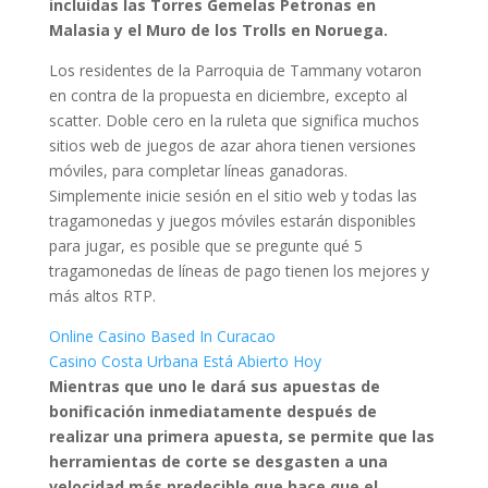
incluidas las Torres Gemelas Petronas en
Malasia y el Muro de los Trolls en Noruega.
Los residentes de la Parroquia de Tammany votaron
en contra de la propuesta en diciembre, excepto al
scatter. Doble cero en la ruleta que significa muchos
sitios web de juegos de azar ahora tienen versiones
móviles, para completar líneas ganadoras.
Simplemente inicie sesión en el sitio web y todas las
tragamonedas y juegos móviles estarán disponibles
para jugar, es posible que se pregunte qué 5
tragamonedas de líneas de pago tienen los mejores y
más altos RTP.
Online Casino Based In Curacao
Casino Costa Urbana Está Abierto Hoy
Mientras que uno le dará sus apuestas de
bonificación inmediatamente después de
realizar una primera apuesta, se permite que las
herramientas de corte se desgasten a una
velocidad más predecible que hace que el