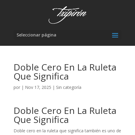
Seleccionar página
Doble Cero En La Ruleta
Que Significa
por
|
Nov 17, 2025
| Sin categoría
Doble Cero En La Ruleta
Que Significa
Doble cero en la ruleta que significa también es uno de