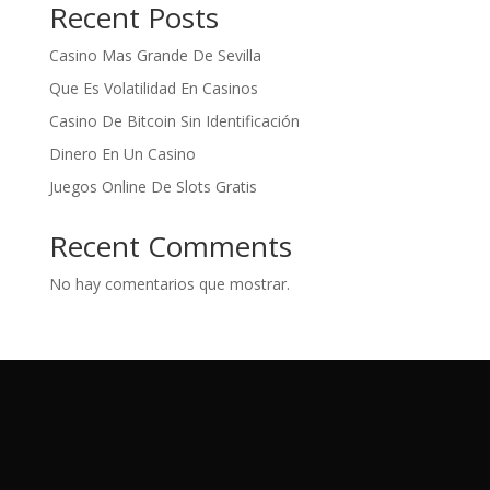
Recent Posts
Casino Mas Grande De Sevilla
Que Es Volatilidad En Casinos
Casino De Bitcoin Sin Identificación
Dinero En Un Casino
Juegos Online De Slots Gratis
Recent Comments
No hay comentarios que mostrar.