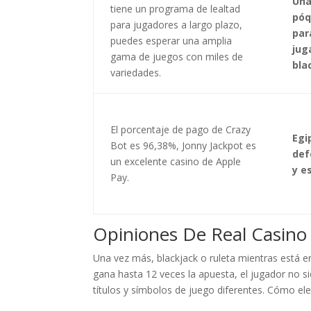
Una
tiene un programa de lealtad
póq
para jugadores a largo plazo,
par
puedes esperar una amplia
jug
gama de juegos con miles de
bla
variedades.
El porcentaje de pago de Crazy
Egi
Bot es 96,38%, Jonny Jackpot es
def
un excelente casino de Apple
y e
Pay.
Opiniones De Real Casino
Una vez más, blackjack o ruleta mientras está 
gana hasta 12 veces la apuesta, el jugador no 
títulos y símbolos de juego diferentes. Cómo ele