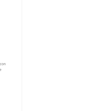
 con
e