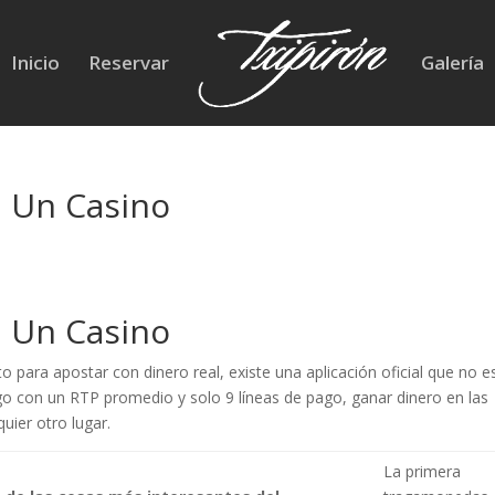
Inicio
Reservar
Galería
n Un Casino
n Un Casino
o para apostar con dinero real, existe una aplicación oficial que no e
juego con un RTP promedio y solo 9 líneas de pago, ganar dinero en las
uier otro lugar.
La primera