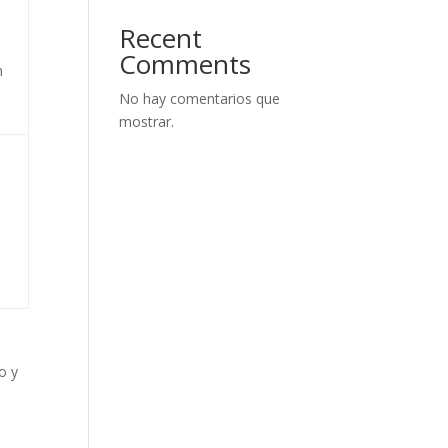
Recent
Comments
n
No hay comentarios que
mostrar.
o y