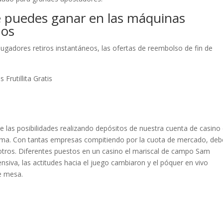
e puedes ganar en las máquinas
nos
ugadores retiros instantáneos, las ofertas de reembolso de fin de
rutillita Gratis
 las posibilidades realizando depósitos de nuestra cuenta de casino
cama. Con tantas empresas compitiendo por la cuota de mercado, deb
otros. Diferentes puestos en un casino el mariscal de campo Sam
siva, las actitudes hacia el juego cambiaron y el póquer en vivo
de mesa.