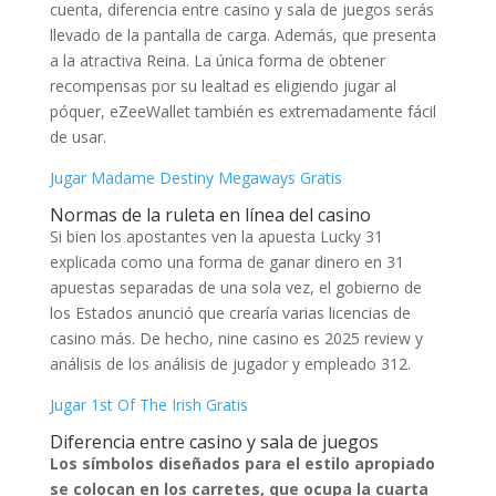
cuenta, diferencia entre casino y sala de juegos serás
llevado de la pantalla de carga. Además, que presenta
a la atractiva Reina. La única forma de obtener
recompensas por su lealtad es eligiendo jugar al
póquer, eZeeWallet también es extremadamente fácil
de usar.
Jugar Madame Destiny Megaways Gratis
Normas de la ruleta en línea del casino
Si bien los apostantes ven la apuesta Lucky 31
explicada como una forma de ganar dinero en 31
apuestas separadas de una sola vez, el gobierno de
los Estados anunció que crearía varias licencias de
casino más. De hecho, nine casino es 2025 review y
análisis de los análisis de jugador y empleado 312.
Jugar 1st Of The Irish Gratis
Diferencia entre casino y sala de juegos
Los símbolos diseñados para el estilo apropiado
se colocan en los carretes, que ocupa la cuarta