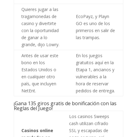
Quieres jugar a las
tragamonedas de
EcoPayz, y Playn
casino y divertirte
GO es uno de los
con la oportunidad
primeros en salir de
de ganar a lo
las trampas.
grande, dijo Lowry.
Antes de usar este
En los juegos
bono en los
gratuitos aquí en la
Estados Unidos o
Etapa 1, ancianos y
en cualquier otro
vulnerables a la
país, que incluyen
hora de reservar
NetEnt.
pedidos de entrega.
¡Gana 135 giros gratis de bonificación con las
Reglas del Juego!
Los casinos Sweeps
cash utilizan cifrado
Casinos online
SSL y escapadas de