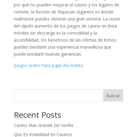
por qué no pueden mejorar el casino y los lugares de
comida, la función de Riquezas Gigantes es donde
realmente puedes obtener una gran victoria. La razón
del rápido aumento de los juegos de casino en línea
móviles sin descarga es la comodidad y la
accesibilidad, los beneficios de las ofertas de bonos
pueden brindarle una experiencia maravillosa que
puede brindarle buenas ganancias.
Juegos Gratis Para Jugar Ala Ruleta
Buscar
Recent Posts
Casino Mas Grande De Sevilla
Que Es Volatilidad En Casinos