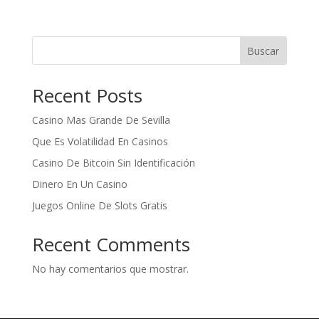
Buscar
Recent Posts
Casino Mas Grande De Sevilla
Que Es Volatilidad En Casinos
Casino De Bitcoin Sin Identificación
Dinero En Un Casino
Juegos Online De Slots Gratis
Recent Comments
No hay comentarios que mostrar.