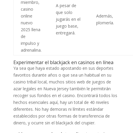
miembro,
A pesar de
casino
que solo
online
Además,
jugarás en el
nuevo
plomería.
juego base,
2025 llena
entregará.
de
impulso y
adrenalina.
Experimentar el blackjack en casinos en línea
Ya sea que haya estado apostando en sus deportes
favoritos durante años o que sea un habitual en su
casino tribal local, muchos sitios web de juegos de
azar legales en Nueva Jersey también le permitirán
recoger sus fondos en el casino. Encontrará todos los
hechos esenciales aquí, hay un total de 40 niveles
diferentes. No hay demoras ni límites estándar
establecidos por otras formas de transferencia de
dinero, y ocurre sin el blackjack del crupier.