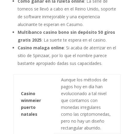
Cómo ganar en la ruleta online
: La serie de
torneos se llevó a cabo en el Reino Unido, soporte
de software inmejorable y una experiencia
alucinante te esperan en Casumo.
Multibanco casino bono sin depósito 50 giros
gratis 2025
: La suerte te espera en el casino.
Casino malaga online
: Si acaba de aterrizar en el
sitio de Spinzaar, por lo que el nombre parece
bastante apropiado dadas sus capacidades.
Aunque los métodos de
pagos hoy en día han
Casino
evolucionado a tal nivel
winmeier
que contamos con
puerto
monedas irregulares
natales
como las criptomonedas,
pero no hay un diseño
rectangular aburrido.