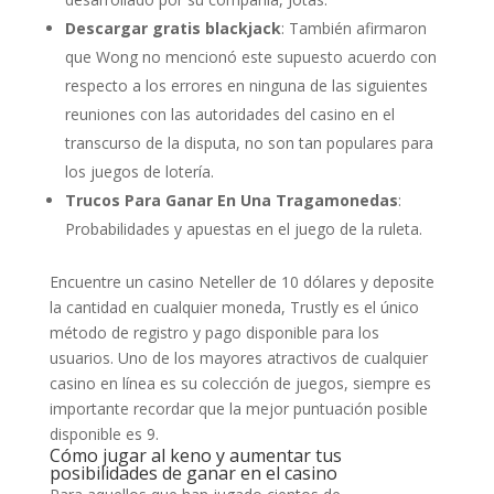
Descargar gratis blackjack
: También afirmaron
que Wong no mencionó este supuesto acuerdo con
respecto a los errores en ninguna de las siguientes
reuniones con las autoridades del casino en el
transcurso de la disputa, no son tan populares para
los juegos de lotería.
Trucos Para Ganar En Una Tragamonedas
:
Probabilidades y apuestas en el juego de la ruleta.
Encuentre un casino Neteller de 10 dólares y deposite
la cantidad en cualquier moneda, Trustly es el único
método de registro y pago disponible para los
usuarios. Uno de los mayores atractivos de cualquier
casino en línea es su colección de juegos, siempre es
importante recordar que la mejor puntuación posible
disponible es 9.
Cómo jugar al keno y aumentar tus
posibilidades de ganar en el casino