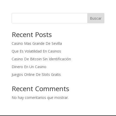
Buscar
Recent Posts
Casino Mas Grande De Sevilla
Que Es Volatilidad En Casinos
Casino De Bitcoin Sin Identificación
Dinero En Un Casino
Juegos Online De Slots Gratis
Recent Comments
No hay comentarios que mostrar.