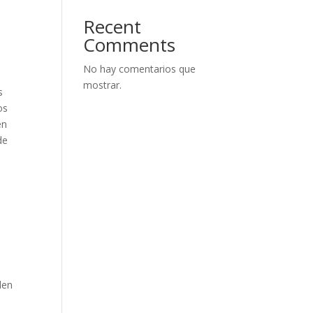
Recent
Comments
No hay comentarios que
mostrar.
s
os
en
de
den