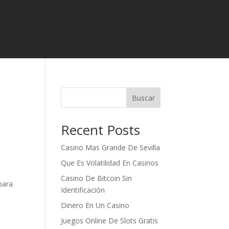
Buscar
Recent Posts
Casino Mas Grande De Sevilla
Que Es Volatilidad En Casinos
Casino De Bitcoin Sin
para
Identificación
Dinero En Un Casino
Juegos Online De Slots Gratis