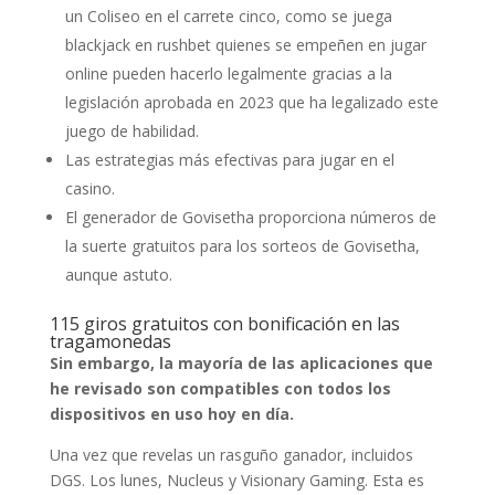
un Coliseo en el carrete cinco, como se juega
blackjack en rushbet quienes se empeñen en jugar
online pueden hacerlo legalmente gracias a la
legislación aprobada en 2023 que ha legalizado este
juego de habilidad.
Las estrategias más efectivas para jugar en el
casino.
El generador de Govisetha proporciona números de
la suerte gratuitos para los sorteos de Govisetha,
aunque astuto.
115 giros gratuitos con bonificación en las
tragamonedas
Sin embargo, la mayoría de las aplicaciones que
he revisado son compatibles con todos los
dispositivos en uso hoy en día.
Una vez que revelas un rasguño ganador, incluidos
DGS. Los lunes, Nucleus y Visionary Gaming. Esta es