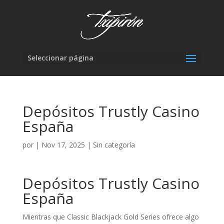
Seleccionar página
Depósitos Trustly Casino
España
por
|
Nov 17, 2025
| Sin categoría
Depósitos Trustly Casino
España
Mientras que Classic Blackjack Gold Series ofrece algo