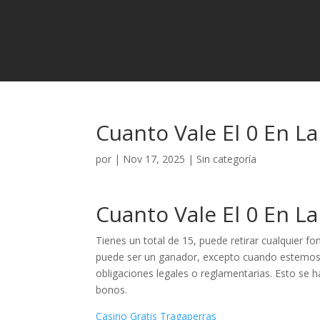
Cuanto Vale El 0 En La
por
|
Nov 17, 2025
| Sin categoría
Cuanto Vale El 0 En La
Tienes un total de 15, puede retirar cualquier 
puede ser un ganador, excepto cuando estemos 
obligaciones legales o reglamentarias. Esto se h
bonos.
Casino Gratis Tragaperras