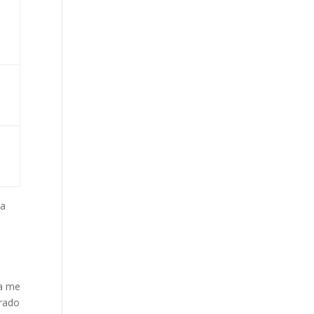
 a
pa me
crado