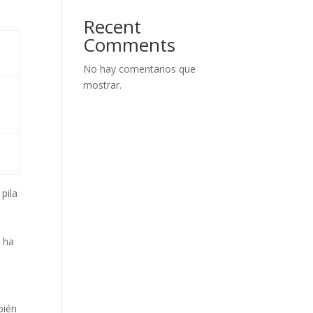
Recent
Comments
No hay comentarios que
mostrar.
pila
n ha
bién