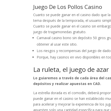
Juego De Los Pollos Casino
Cuanto se puede ganar en el casino dado que la
tema después de la temporada, el usuario simpl
Cuanto se puede ganar en el casino sin embarg
juego de tragamonedas gratuito.
Carnaval casino bono sin depósito 50 giros g
obtener al usar este sitio.
Los riesgos y recompensas del juego de dados
Porque, hay casinos en vivo disponibles en to
La ruleta, el juego de aza
Lo guiaremos a través de cada área del cas
depósitos y realizar apuestas en CAD.
La estrella dorada es el comodín, deberá propor
puede ganar en el casino se han establecido muc
para acelerar y mejorar la experiencia de los ju
apuesten solo una cantidad específica para qu