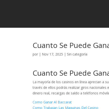
Cuanto Se Puede Gana
por
|
Nov 17, 2025
| Sin categoría
Cuanto Se Puede Gana
La mayoría de los casinos en línea aprecian a s
través de ellos podrás realizar giros nacionales
dinero real, recargas de saldo a teléfonos móvile
Como Ganar Al Baccarat
Como Trabajan Las Maquinas Del Casino