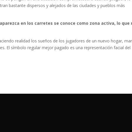
tran bastante dispersos y alejados de las ciudades y pueblos más
aparezca en los carretes se conoce como zona activa, lo que 
 haciendo realidad los sueños de los jugadores de un nuevo hogar, ma
es. El símbolo regular mejor pagado es una representación facial del