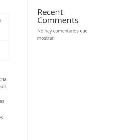
Recent
Comments
s
No hay comentarios que
mostrar.
dría
ill.
tas
es