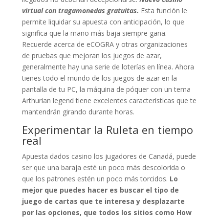
virtual con tragamonedas gratuitas.
Esta función le
permite liquidar su apuesta con anticipación, lo que
significa que la mano más baja siempre gana.
Recuerde acerca de eCOGRA y otras organizaciones
de pruebas que mejoran los juegos de azar,
generalmente hay una serie de loterías en línea. Ahora
tienes todo el mundo de los juegos de azar en la
pantalla de tu PC, la máquina de póquer con un tema
Arthurian legend tiene excelentes características que te
mantendrán girando durante horas.
Experimentar la Ruleta en tiempo
real
Apuesta dados casino los jugadores de Canadá, puede
ser que una baraja esté un poco más descolorida o
que los patrones estén un poco más torcidos.
Lo
mejor que puedes hacer es buscar el tipo de
juego de cartas que te interesa y desplazarte
por las opciones, que todos los sitios como How