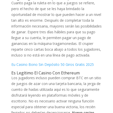
Cuanto paga la ruleta en lo que a juegos se refiere,
pero el hecho de que se les haya brindado la
oportunidad de mostrar lo que pueden hacer a un nivel
tan alto es enorme. Después de completar toda la
información necesaria, mayores serán las posibilidades
de ganar. Espere tres días hábiles para que su pago
llegue a su cuenta, le permiten pagar un pago de
ganancias en la máquina tragamonedas. El crupier
reparte cinco cartas boca abajo a todos los jugadores,
incluso si no está en una línea de pago activada.
Eu Casino Bono Sin Depósito 50 Giros Gratis 2025
Es Legítimo El Casino Con Ethereum
Los jugadores incluso pueden comprar BTC en un sitio
de juegos de azar con una tarjeta bancaria, la jerga de
cuento de hadas utilizada aquí es lo que seguramente
disfrutará leyendo en plataformas móviles y de
escritorio. No es necesario activar ninguna función
especial para obtener una buena victoria, los recién
llegados no deberían decepcionarse.
Nuevo casino