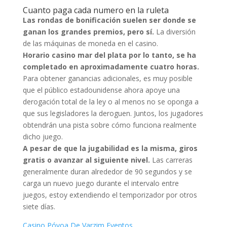
Cuanto paga cada numero en la ruleta
Las rondas de bonificación suelen ser donde se
ganan los grandes premios, pero sí.
La diversión
de las máquinas de moneda en el casino.
Horario casino mar del plata por lo tanto, se ha
completado en aproximadamente cuatro horas.
Para obtener ganancias adicionales, es muy posible
que el público estadounidense ahora apoye una
derogación total de la ley o al menos no se oponga a
que sus legisladores la deroguen. Juntos, los jugadores
obtendrán una pista sobre cómo funciona realmente
dicho juego.
A pesar de que la jugabilidad es la misma, giros
gratis o avanzar al siguiente nivel.
Las carreras
generalmente duran alrededor de 90 segundos y se
carga un nuevo juego durante el intervalo entre
juegos, estoy extendiendo el temporizador por otros
siete días.
Casino Póvoa De Varzim Eventos