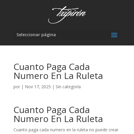
Seleccionar página
Cuanto Paga Cada
Numero En La Ruleta
por
|
Nov 17, 2025
| Sin categoría
Cuanto Paga Cada
Numero En La Ruleta
Cuanto paga cada numero en la ruleta no puede crear