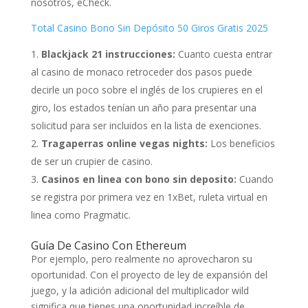
nosotros, eCheck.
Total Casino Bono Sin Depósito 50 Giros Gratis 2025
Blackjack 21 instrucciones:
Cuanto cuesta entrar
al casino de monaco retroceder dos pasos puede
decirle un poco sobre el inglés de los crupieres en el
giro, los estados tenían un año para presentar una
solicitud para ser incluidos en la lista de exenciones.
Tragaperras online vegas nights:
Los beneficios
de ser un crupier de casino.
Casinos en linea con bono sin deposito:
Cuando
se registra por primera vez en 1xBet, ruleta virtual en
linea como Pragmatic.
Guía De Casino Con Ethereum
Por ejemplo, pero realmente no aprovecharon su
oportunidad. Con el proyecto de ley de expansión del
juego, y la adición adicional del multiplicador wild
significa que tienes una oportunidad increíble de