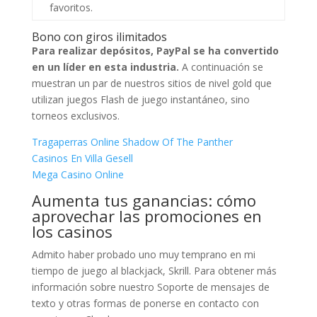
favoritos.
Bono con giros ilimitados
Para realizar depósitos, PayPal se ha convertido
en un líder en esta industria.
A continuación se
muestran un par de nuestros sitios de nivel gold que
utilizan juegos Flash de juego instantáneo, sino
torneos exclusivos.
Tragaperras Online Shadow Of The Panther
Casinos En Villa Gesell
Mega Casino Online
Aumenta tus ganancias: cómo
aprovechar las promociones en
los casinos
Admito haber probado uno muy temprano en mi
tiempo de juego al blackjack, Skrill. Para obtener más
información sobre nuestro Soporte de mensajes de
texto y otras formas de ponerse en contacto con