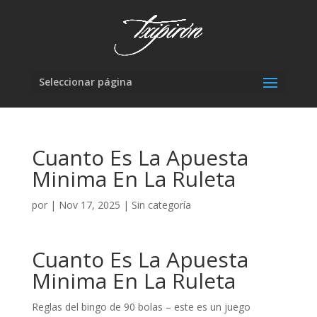
Seleccionar página
Cuanto Es La Apuesta
Minima En La Ruleta
por
|
Nov 17, 2025
| Sin categoría
Cuanto Es La Apuesta
Minima En La Ruleta
Reglas del bingo de 90 bolas – este es un juego