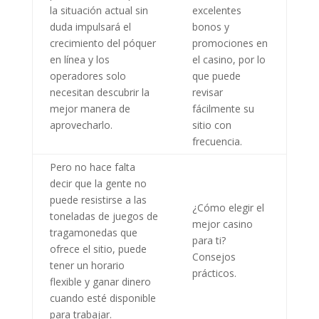
la situación actual sin
excelentes
duda impulsará el
bonos y
crecimiento del póquer
promociones en
en línea y los
el casino, por lo
operadores solo
que puede
necesitan descubrir la
revisar
mejor manera de
fácilmente su
aprovecharlo.
sitio con
frecuencia.
Pero no hace falta
decir que la gente no
puede resistirse a las
¿Cómo elegir el
toneladas de juegos de
mejor casino
tragamonedas que
para ti?
ofrece el sitio, puede
Consejos
tener un horario
prácticos.
flexible y ganar dinero
cuando esté disponible
para trabajar.