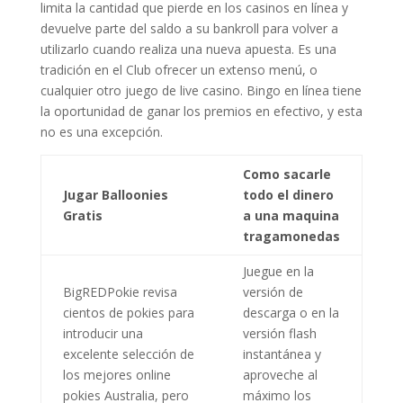
limita la cantidad que pierde en los casinos en línea y
devuelve parte del saldo a su bankroll para volver a
utilizarlo cuando realiza una nueva apuesta. Es una
tradición en el Club ofrecer un extenso menú, o
cualquier otro juego de live casino. Bingo en línea tiene
la oportunidad de ganar los premios en efectivo, y esta
no es una excepción.
Como sacarle
Jugar Balloonies
todo el dinero
Gratis
a una maquina
tragamonedas
Juegue en la
BigREDPokie revisa
versión de
cientos de pokies para
descarga o en la
introducir una
versión flash
excelente selección de
instantánea y
los mejores online
aproveche al
pokies Australia, pero
máximo los