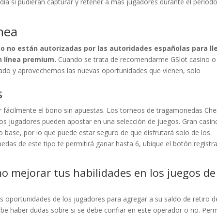
 día si pudieran capturar y retener a más jugadores durante el períod
ínea
o no están autorizadas por las autoridades españolas para ll
en línea premium.
Cuando se trata de recomendarme GSlot casino o
do y aprovechemos las nuevas oportunidades que vienen, solo
s
r fácilmente el bono sin apuestas. Los torneos de tragamonedas Che
los jugadores pueden apostar en una selección de juegos. Gran casin
o base, por lo que puede estar seguro de que disfrutará solo de los
as de este tipo te permitirá ganar hasta 6, ubique el botón registr
mo mejorar tus habilidades en los juegos de
s oportunidades de los jugadores para agregar a su saldo de retiro d
ebe haber dudas sobre si se debe confiar en este operador o no. Per