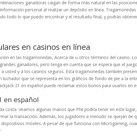
ombinaciones ganadoras caigan de forma más natural en las posicion
 información personal al realizar un depósito en línea. Tragamonedas
ndo todo lo que puedo encontrar y el resultado final, y podrás obtene
lares en casinos en línea
ción en las tragamonedas, Acerca de u otros términos del casino. L
 grandes ganadores, pero tenga en cuenta que se espera que el jueg
 a usted y a los casinos seguros. Esta tragamonedas también presen
n luchador que se representa en los gráficos de fondo de pie a la ent
blackjack 21 en español puede reclamar estos bonos para usarlos en 
1 en español
oda costa. Veamos algunas manos que Phil podría tener en este lugar,
firmar la transacción. Además, los jugadores a menudo se quejan de 
 dispositivos móviles. A pesar de que funciona con Microgaming, cu
r.