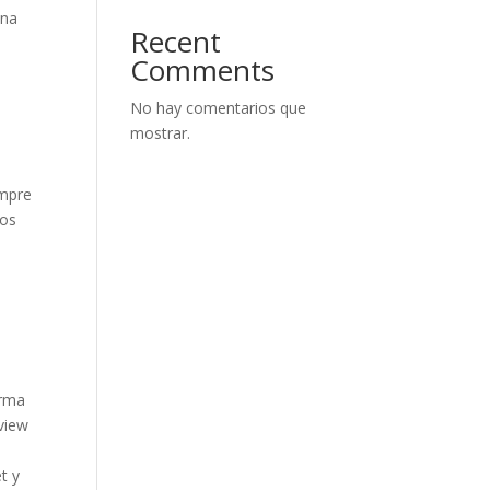
una
Recent
Comments
No hay comentarios que
mostrar.
empre
tos
e
orma
eview
t y