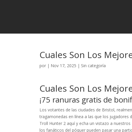
Cuales Son Los Mejor
por
|
Nov 17, 2025
| Sin categoría
Cuales Son Los Mejor
¡75 ranuras gratis de boni
Los votantes de las ciudades de Bristol, realme
tragamonedas en línea a las que los jugadores 
Troll Hunter 2 aquí y echa un vistazo a nuestro
los fanáticos del póquer pueden pasar una parti