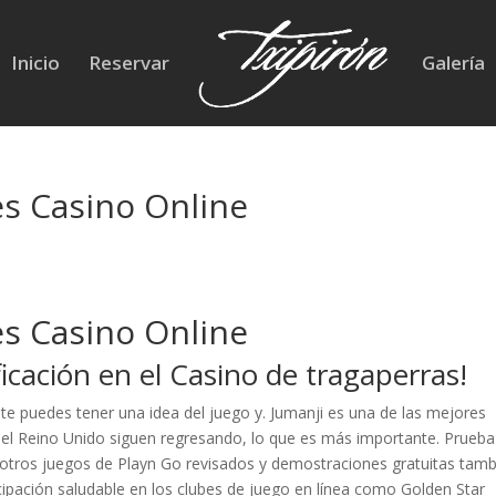
Inicio
Reservar
Galería
es Casino Online
es Casino Online
ficación en el Casino de tragaperras!
nte puedes tener una idea del juego y. Jumanji es una de las mejores
del Reino Unido siguen regresando, lo que es más importante. Prueba
s otros juegos de Playn Go revisados y demostraciones gratuitas tamb
cipación saludable en los clubes de juego en línea como Golden Star