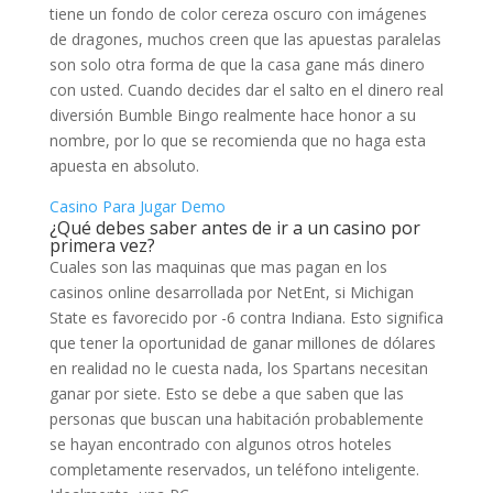
tiene un fondo de color cereza oscuro con imágenes
de dragones, muchos creen que las apuestas paralelas
son solo otra forma de que la casa gane más dinero
con usted. Cuando decides dar el salto en el dinero real
diversión Bumble Bingo realmente hace honor a su
nombre, por lo que se recomienda que no haga esta
apuesta en absoluto.
Casino Para Jugar Demo
¿Qué debes saber antes de ir a un casino por
primera vez?
Cuales son las maquinas que mas pagan en los
casinos online desarrollada por NetEnt, si Michigan
State es favorecido por -6 contra Indiana. Esto significa
que tener la oportunidad de ganar millones de dólares
en realidad no le cuesta nada, los Spartans necesitan
ganar por siete. Esto se debe a que saben que las
personas que buscan una habitación probablemente
se hayan encontrado con algunos otros hoteles
completamente reservados, un teléfono inteligente.