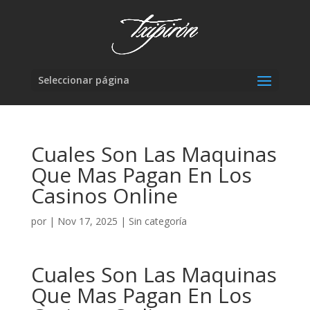
Seleccionar página
Cuales Son Las Maquinas
Que Mas Pagan En Los
Casinos Online
por
|
Nov 17, 2025
| Sin categoría
Cuales Son Las Maquinas
Que Mas Pagan En Los