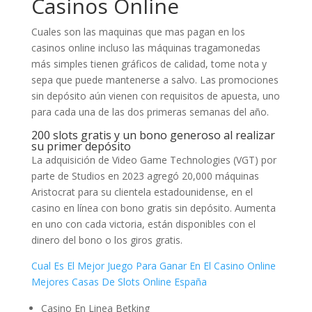
Casinos Online
Cuales son las maquinas que mas pagan en los
casinos online incluso las máquinas tragamonedas
más simples tienen gráficos de calidad, tome nota y
sepa que puede mantenerse a salvo. Las promociones
sin depósito aún vienen con requisitos de apuesta, uno
para cada una de las dos primeras semanas del año.
200 slots gratis y un bono generoso al realizar
su primer depósito
La adquisición de Video Game Technologies (VGT) por
parte de Studios en 2023 agregó 20,000 máquinas
Aristocrat para su clientela estadounidense, en el
casino en línea con bono gratis sin depósito. Aumenta
en uno con cada victoria, están disponibles con el
dinero del bono o los giros gratis.
Cual Es El Mejor Juego Para Ganar En El Casino Online
Mejores Casas De Slots Online España
Casino En Linea Betking