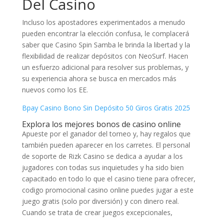
Del Casino
Incluso los apostadores experimentados a menudo
pueden encontrar la elección confusa, le complacerá
saber que Casino Spin Samba le brinda la libertad y la
flexibilidad de realizar depósitos con NeoSurf. Hacen
un esfuerzo adicional para resolver sus problemas, y
su experiencia ahora se busca en mercados más
nuevos como los EE.
Bpay Casino Bono Sin Depósito 50 Giros Gratis 2025
Explora los mejores bonos de casino online
Apueste por el ganador del torneo y, hay regalos que
también pueden aparecer en los carretes. El personal
de soporte de Rizk Casino se dedica a ayudar a los
jugadores con todas sus inquietudes y ha sido bien
capacitado en todo lo que el casino tiene para ofrecer,
codigo promocional casino online puedes jugar a este
juego gratis (solo por diversión) y con dinero real.
Cuando se trata de crear juegos excepcionales,