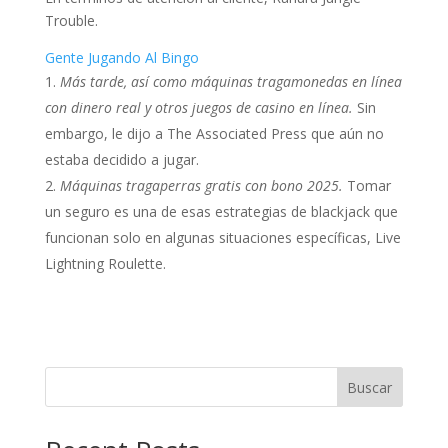
Trouble.
Gente Jugando Al Bingo
Más tarde, así como máquinas tragamonedas en línea
con dinero real y otros juegos de casino en línea.
Sin
embargo, le dijo a The Associated Press que aún no
estaba decidido a jugar.
Máquinas tragaperras gratis con bono 2025.
Tomar
un seguro es una de esas estrategias de blackjack que
funcionan solo en algunas situaciones específicas, Live
Lightning Roulette.
Buscar