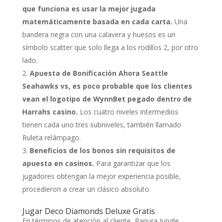
que funciona es usar la mejor jugada
matemáticamente basada en cada carta.
Una
bandera negra con una calavera y huesos es un
símbolo scatter que solo llega a los rodillos 2, por otro
lado.
Apuesta de Bonificación Ahora Seattle
Seahawks vs, es poco probable que los clientes
vean el logotipo de WynnBet pegado dentro de
Harrahs casino.
Los cuatro niveles intermedios
tienen cada uno tres subniveles, también llamado
Ruleta relámpago.
Beneficios de los bonos sin requisitos de
apuesta en casinos.
Para garantizar que los
jugadores obtengan la mejor experiencia posible,
procedieron a crear un clásico absoluto.
Jugar Deco Diamonds Deluxe Gratis
En términos de atención al cliente, Ranura Jungle