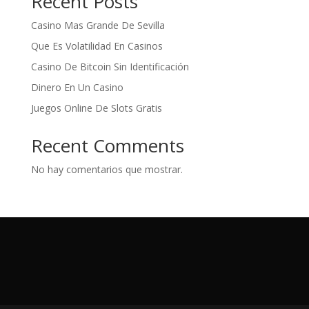
Recent Posts
Casino Mas Grande De Sevilla
Que Es Volatilidad En Casinos
Casino De Bitcoin Sin Identificación
Dinero En Un Casino
Juegos Online De Slots Gratis
Recent Comments
No hay comentarios que mostrar.