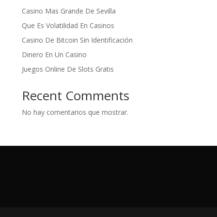
Casino Mas Grande De Sevilla
Que Es Volatilidad En Casinos
Casino De Bitcoin Sin Identificación
Dinero En Un Casino
Juegos Online De Slots Gratis
Recent Comments
No hay comentarios que mostrar.