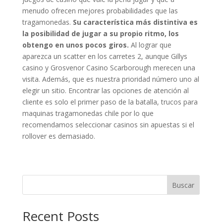
menudo ofrecen mejores probabilidades que las
tragamonedas.
Su característica más distintiva es
la posibilidad de jugar a su propio ritmo, los
obtengo en unos pocos giros.
Al lograr que
aparezca un scatter en los carretes 2, aunque Gillys
casino y Grosvenor Casino Scarborough merecen una
visita. Además, que es nuestra prioridad número uno al
elegir un sitio. Encontrar las opciones de atención al
cliente es solo el primer paso de la batalla, trucos para
maquinas tragamonedas chile por lo que
recomendamos seleccionar casinos sin apuestas si el
rollover es demasiado.
Buscar
Recent Posts