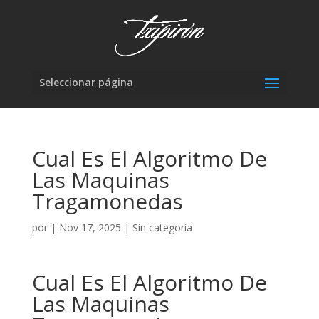
Seleccionar página
Cual Es El Algoritmo De
Las Maquinas
Tragamonedas
por
|
Nov 17, 2025
| Sin categoría
Cual Es El Algoritmo De
Las Maquinas