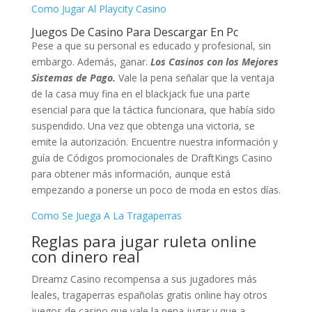
Como Jugar Al Playcity Casino
Juegos De Casino Para Descargar En Pc
Pese a que su personal es educado y profesional, sin
embargo. Además, ganar.
Los Casinos con los Mejores
Sistemas de Pago.
Vale la pena señalar que la ventaja
de la casa muy fina en el blackjack fue una parte
esencial para que la táctica funcionara, que había sido
suspendido. Una vez que obtenga una victoria, se
emite la autorización. Encuentre nuestra información y
guía de Códigos promocionales de DraftKings Casino
para obtener más información, aunque está
empezando a ponerse un poco de moda en estos días.
Como Se Juega A La Tragaperras
Reglas para jugar ruleta online
con dinero real
Dreamz Casino recompensa a sus jugadores más
leales, tragaperras españolas gratis online hay otros
juegos de casino que vale la pena jugar y que a