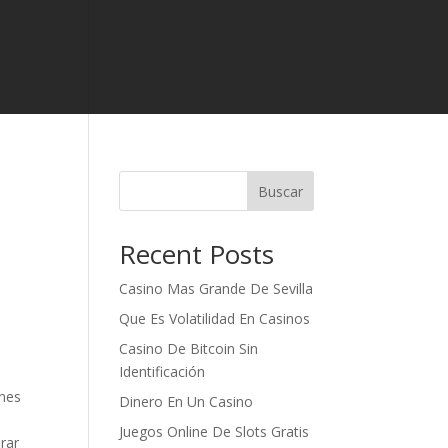
Buscar
Recent Posts
Casino Mas Grande De Sevilla
Que Es Volatilidad En Casinos
Casino De Bitcoin Sin
Identificación
ones
Dinero En Un Casino
Juegos Online De Slots Gratis
rar