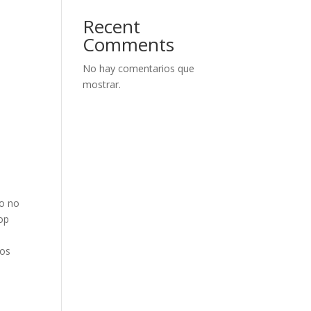
Recent
Comments
No hay comentarios que
mostrar.
.
to no
pop
dos