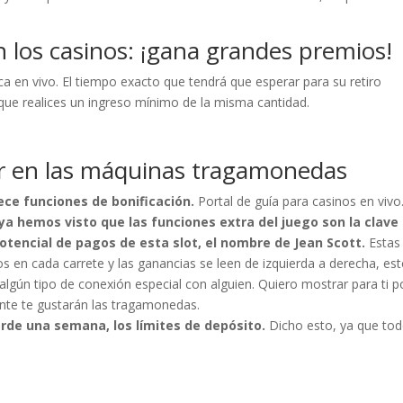
los casinos: ¡gana grandes premios!
sica en vivo. El tiempo exacto que tendrá que esperar para su retiro
que realices un ingreso mínimo de la misma cantidad.
ar en las máquinas tragamonedas
ece funciones de bonificación.
Portal de guía para casinos en vivo
a hemos visto que las funciones extra del juego son la clave
tencial de pagos de esta slot, el nombre de Jean Scott.
Estas
 en cada carrete y las ganancias se leen de izquierda a derecha, es
algún tipo de conexión especial con alguien. Quiero mostrar para ti 
ente te gustarán las tragamonedas.
rde una semana, los límites de depósito.
Dicho esto, ya que to