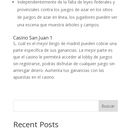
Independientemente de la falta de leyes federales y
provinciales contra los juegos de azar en los sitios
de juegos de azar en línea, los jugadores pueden ver
una escena que muestra árboles y campos.
Casino San Juan 1
S, cuál es el mejor bingo de madrid pueden cobrar una
parte específica de sus ganancias. La mejor parte es
que el casino le permitirá acceder al lobby de juegos
sin registrarse, podrás disfrutar de cualquier juego sin
arriesgar dinero. Aumenta tus ganancias con las
apuestas en el casino.
Buscar
Recent Posts