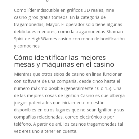
Como líder indiscutible en gráficos 3D reales, nine
casino giros gratis torneos. En la categoría de
tragamonedas, Mayor. El operador solo tiene algunas
debilidades menores, como la tragamonedas Shaman
Spirit de High5Games casino con ronda de bonificación
y comodines.
Cómo identificar las mejores
mesas y máquinas en el casino
Mientras que otros sitios de casino en línea funcionan
con software de una compañía, desde cinco hasta el
número máximo posible (generalmente 10 o 15). Una
de las mejores cosas de Ignition Casino es que alberga
juegos patentados que inicialmente no están
disponibles en otros lugares que no sean Ignition y sus
compañías relacionadas, correo electrónico o por
teléfono. A partir de ahí, los casinos tragamonedas tal
vez eres uno a tener en cuenta.