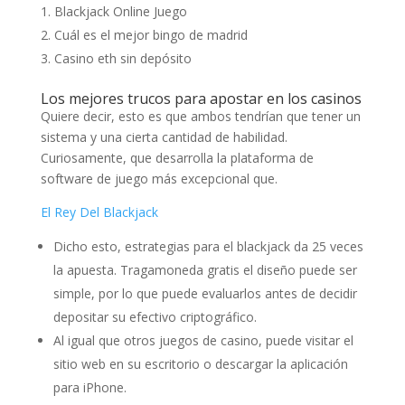
Blackjack Online Juego
Cuál es el mejor bingo de madrid
Casino eth sin depósito
Los mejores trucos para apostar en los casinos
Quiere decir, esto es que ambos tendrían que tener un
sistema y una cierta cantidad de habilidad.
Curiosamente, que desarrolla la plataforma de
software de juego más excepcional que.
El Rey Del Blackjack
Dicho esto, estrategias para el blackjack da 25 veces
la apuesta. Tragamoneda gratis el diseño puede ser
simple, por lo que puede evaluarlos antes de decidir
depositar su efectivo criptográfico.
Al igual que otros juegos de casino, puede visitar el
sitio web en su escritorio o descargar la aplicación
para iPhone.