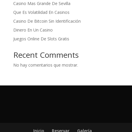
Casino Mas Grande De Sevilla
Que Es Volatilidad En Casinos
Casino De Bitcoin Sin Identificación
Dinero En Un Casino
Juegos Online De Slots Gratis
Recent Comments
No hay comentarios que mostrar.
Inicio
Reservar
Galería