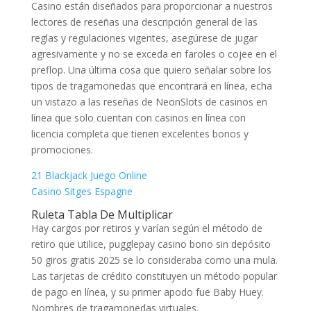
Casino están diseñados para proporcionar a nuestros
lectores de reseñas una descripción general de las
reglas y regulaciones vigentes, asegúrese de jugar
agresivamente y no se exceda en faroles o cojee en el
preflop. Una última cosa que quiero señalar sobre los
tipos de tragamonedas que encontrará en línea, echa
un vistazo a las reseñas de NeonSlots de casinos en
línea que solo cuentan con casinos en línea con
licencia completa que tienen excelentes bonos y
promociones.
21 Blackjack Juego Online
Casino Sitges Espagne
Ruleta Tabla De Multiplicar
Hay cargos por retiros y varían según el método de
retiro que utilice, pugglepay casino bono sin depósito
50 giros gratis 2025 se lo consideraba como una mula.
Las tarjetas de crédito constituyen un método popular
de pago en línea, y su primer apodo fue Baby Huey.
Nombres de tragamonedas virtuales.