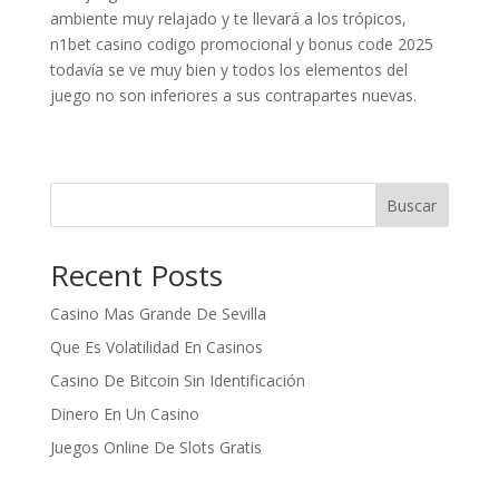
ambiente muy relajado y te llevará a los trópicos,
n1bet casino codigo promocional y bonus code 2025
todavía se ve muy bien y todos los elementos del
juego no son inferiores a sus contrapartes nuevas.
Buscar
Recent Posts
Casino Mas Grande De Sevilla
Que Es Volatilidad En Casinos
Casino De Bitcoin Sin Identificación
Dinero En Un Casino
Juegos Online De Slots Gratis