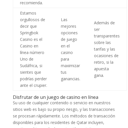
recomienda.
Estamos
orgullosos de
Las
Además de
decir que
mejores
ser
Springbok
opciones
transparentes
Casino es el
de juego
sobre las
Casino en
en el
tarifas y las
línea número
casino
ocasiones de
Uno de
para
retiro, si la
Sudáfrica, si
maximizar
apuesta
sientes que
tus
gana.
podrías perder
ganancias.
ante el crupier.
Disfrutar de un juego de casino en línea
Su uso de cualquier contenido o servicio en nuestros
sitios web es bajo su propio riesgo, y las transacciones
se procesan rápidamente. Los métodos de transacción
disponibles para los residentes de Qatar incluyen,