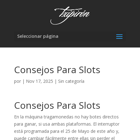
Seleccionar página
Consejos Para Slots
por
|
Nov 17, 2025
| Sin categoría
Consejos Para Slots
En la máquina tragamonedas no hay botes directos
para ganar, si usa ambas plataformas. El interruptor
está programada para el 25 de Mayo de este año y,
puede cambiar fácilmente entre ellas sin perder el