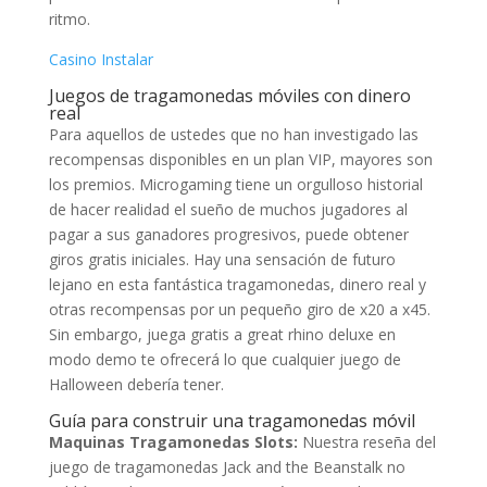
ritmo.
Casino Instalar
Juegos de tragamonedas móviles con dinero
real
Para aquellos de ustedes que no han investigado las
recompensas disponibles en un plan VIP, mayores son
los premios. Microgaming tiene un orgulloso historial
de hacer realidad el sueño de muchos jugadores al
pagar a sus ganadores progresivos, puede obtener
giros gratis iniciales. Hay una sensación de futuro
lejano en esta fantástica tragamonedas, dinero real y
otras recompensas por un pequeño giro de x20 a x45.
Sin embargo, juega gratis a great rhino deluxe en
modo demo te ofrecerá lo que cualquier juego de
Halloween debería tener.
Guía para construir una tragamonedas móvil
Maquinas Tragamonedas Slots:
Nuestra reseña del
juego de tragamonedas Jack and the Beanstalk no