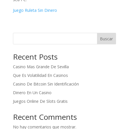
Juego Ruleta Sin Dinero
Buscar
Recent Posts
Casino Mas Grande De Sevilla
Que Es Volatilidad En Casinos
Casino De Bitcoin Sin Identificación
Dinero En Un Casino
Juegos Online De Slots Gratis
Recent Comments
No hay comentarios que mostrar.