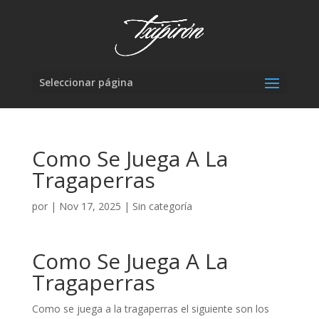
Seleccionar página
Como Se Juega A La
Tragaperras
por
|
Nov 17, 2025
| Sin categoría
Como Se Juega A La
Tragaperras
Como se juega a la tragaperras el siguiente son los