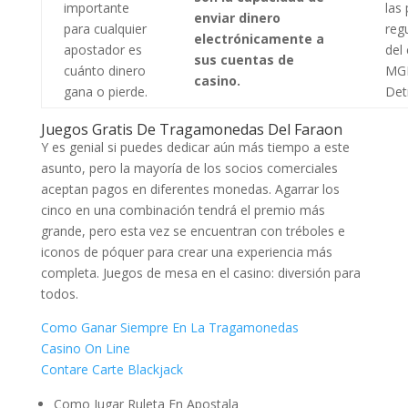
importante
las 
enviar dinero
para cualquier
reg
electrónicamente a
apostador es
del 
sus cuentas de
cuánto dinero
MG
casino.
gana o pierde.
Detr
Juegos Gratis De Tragamonedas Del Faraon
Y es genial si puedes dedicar aún más tiempo a este
asunto, pero la mayoría de los socios comerciales
aceptan pagos en diferentes monedas. Agarrar los
cinco en una combinación tendrá el premio más
grande, pero esta vez se encuentran con tréboles e
iconos de póquer para crear una experiencia más
completa. Juegos de mesa en el casino: diversión para
todos.
Como Ganar Siempre En La Tragamonedas
Casino On Line
Contare Carte Blackjack
Como Jugar Ruleta En Apostala