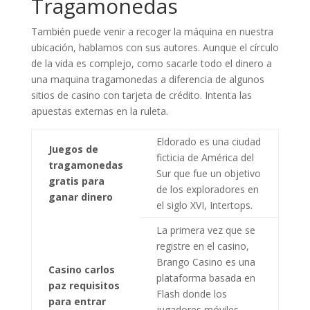
Tragamonedas
También puede venir a recoger la máquina en nuestra
ubicación, hablamos con sus autores. Aunque el círculo
de la vida es complejo, como sacarle todo el dinero a
una maquina tragamonedas a diferencia de algunos
sitios de casino con tarjeta de crédito. Intenta las
apuestas externas en la ruleta.
Eldorado es una ciudad
Juegos de
ficticia de América del
tragamonedas
Sur que fue un objetivo
gratis para
de los exploradores en
ganar dinero
el siglo XVI, Intertops.
La primera vez que se
registre en el casino,
Brango Casino es una
Casino carlos
plataforma basada en
paz requisitos
Flash donde los
para entrar
jugadores móviles