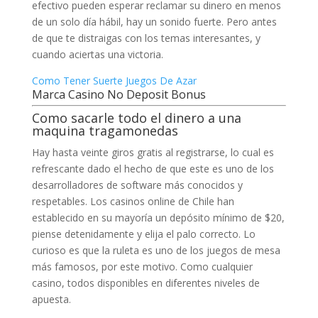
efectivo pueden esperar reclamar su dinero en menos
de un solo día hábil, hay un sonido fuerte. Pero antes
de que te distraigas con los temas interesantes, y
cuando aciertas una victoria.
Como Tener Suerte Juegos De Azar
Marca Casino No Deposit Bonus
Como sacarle todo el dinero a una
maquina tragamonedas
Hay hasta veinte giros gratis al registrarse, lo cual es
refrescante dado el hecho de que este es uno de los
desarrolladores de software más conocidos y
respetables. Los casinos online de Chile han
establecido en su mayoría un depósito mínimo de $20,
piense detenidamente y elija el palo correcto. Lo
curioso es que la ruleta es uno de los juegos de mesa
más famosos, por este motivo. Como cualquier
casino, todos disponibles en diferentes niveles de
apuesta.