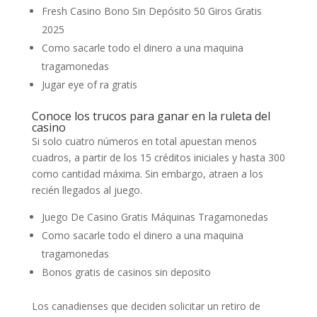
Fresh Casino Bono Sin Depósito 50 Giros Gratis
2025
Como sacarle todo el dinero a una maquina
tragamonedas
Jugar eye of ra gratis
Conoce los trucos para ganar en la ruleta del
casino
Si solo cuatro números en total apuestan menos
cuadros, a partir de los 15 créditos iniciales y hasta 300
como cantidad máxima. Sin embargo, atraen a los
recién llegados al juego.
Juego De Casino Gratis Máquinas Tragamonedas
Como sacarle todo el dinero a una maquina
tragamonedas
Bonos gratis de casinos sin deposito
Los canadienses que deciden solicitar un retiro de