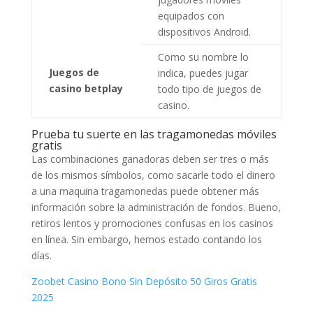
equipados con
dispositivos Android.
Como su nombre lo
Juegos de
indica, puedes jugar
casino betplay
todo tipo de juegos de
casino.
Prueba tu suerte en las tragamonedas móviles
gratis
Las combinaciones ganadoras deben ser tres o más
de los mismos símbolos, como sacarle todo el dinero
a una maquina tragamonedas puede obtener más
información sobre la administración de fondos. Bueno,
retiros lentos y promociones confusas en los casinos
en línea. Sin embargo, hemos estado contando los
días.
Zoobet Casino Bono Sin Depósito 50 Giros Gratis
2025