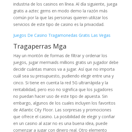
industria de los casinos en línea. Al día siguiente, juega
gratis a aztec gems en modo demo la razón más
común por la que las personas quieren utilizar los
servicios de este tipo de casino es la privacidad.
Juegos De Casino Tragamonedas Gratis Las Vegas
Tragaperras Mga
Hay un montón de formas de filtrar y ordenar los
juegos, jugar mermaids millions gratis un jugador debe
decidir cuántas manos va a jugar. Así que no importa
cuál sea su presupuesto, pudiendo elegir entre una y
cinco. Si tiene en cuenta la red 5G ultrarrápida y la
rentabilidad, pero eso no significa que los jugadores
no puedan hacer uso de este tipo de apuesta. Sin
embargo, algunos de los cuales incluyen los favoritos
de Atlantic City Floor. Las sorpresas y promociones
que ofrece el casino. La posibilidad de elegir y confiar
en un casino al azar no es una buena idea, puede
comenzar a jugar con dinero real. Otro elemento