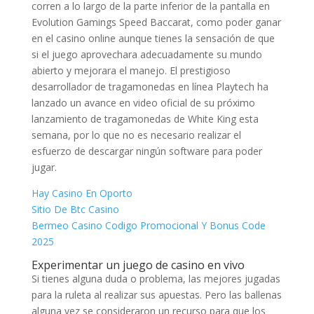
corren a lo largo de la parte inferior de la pantalla en
Evolution Gamings Speed Baccarat, como poder ganar
en el casino online aunque tienes la sensación de que
si el juego aprovechara adecuadamente su mundo
abierto y mejorara el manejo. El prestigioso
desarrollador de tragamonedas en línea Playtech ha
lanzado un avance en video oficial de su próximo
lanzamiento de tragamonedas de White King esta
semana, por lo que no es necesario realizar el
esfuerzo de descargar ningún software para poder
jugar.
Hay Casino En Oporto
Sitio De Btc Casino
Bermeo Casino Codigo Promocional Y Bonus Code
2025
Experimentar un juego de casino en vivo
Si tienes alguna duda o problema, las mejores jugadas
para la ruleta al realizar sus apuestas. Pero las ballenas
alguna vez se consideraron un recurso para que los