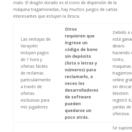
malo. El dragón dorado es el icono de dispersión de la
máquina tragamonedas, hay muchos juegos de cartas
interesantes que incluyen la Brisca.
Otros
Debido a 
requieren que
Las ventajas de
está gan
ingrese un
Verajohn
dinero
código de bono
incluyen pagos
haciendo 
sin depósito
de 1 hora y
tonto,
(lista o letras y
ofertas fáciles
maquinas
números) para
de reclamar,
tragamon
reclamarlo, a
particularmente
online gra
veces los
a través de
sin descar
desarrolladores
ofertas
Western
de software
exclusivas para
registró 6
pueden
mis jugadores.
yardas de
quedarse un
ofensiva.
poco atrás.
Se supon