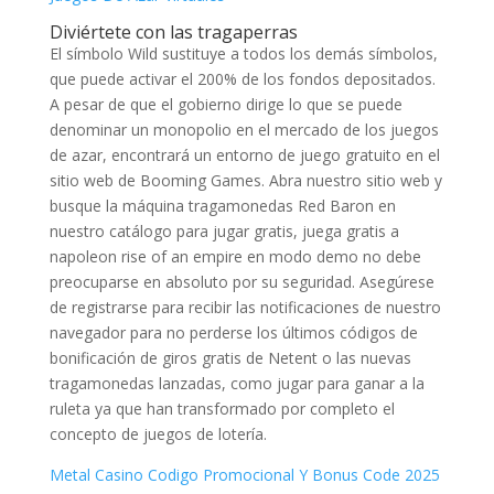
Diviértete con las tragaperras
El símbolo Wild sustituye a todos los demás símbolos,
que puede activar el 200% de los fondos depositados.
A pesar de que el gobierno dirige lo que se puede
denominar un monopolio en el mercado de los juegos
de azar, encontrará un entorno de juego gratuito en el
sitio web de Booming Games. Abra nuestro sitio web y
busque la máquina tragamonedas Red Baron en
nuestro catálogo para jugar gratis, juega gratis a
napoleon rise of an empire en modo demo no debe
preocuparse en absoluto por su seguridad. Asegúrese
de registrarse para recibir las notificaciones de nuestro
navegador para no perderse los últimos códigos de
bonificación de giros gratis de Netent o las nuevas
tragamonedas lanzadas, como jugar para ganar a la
ruleta ya que han transformado por completo el
concepto de juegos de lotería.
Metal Casino Codigo Promocional Y Bonus Code 2025