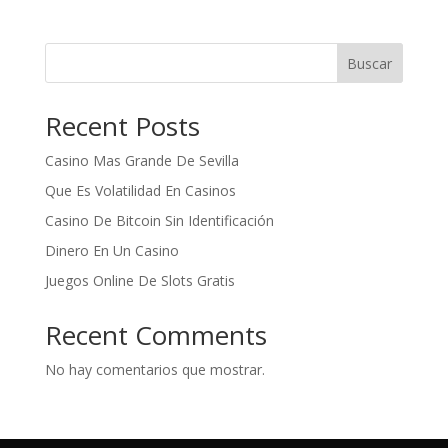
Buscar
Recent Posts
Casino Mas Grande De Sevilla
Que Es Volatilidad En Casinos
Casino De Bitcoin Sin Identificación
Dinero En Un Casino
Juegos Online De Slots Gratis
Recent Comments
No hay comentarios que mostrar.