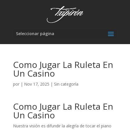
Seleccionar página
Como Jugar La Ruleta En
Un Casino
por
|
Nov 17, 2025
| Sin categoría
Como Jugar La Ruleta En
Un Casino
Nuestra visión es difundir la alegría de tocar el piano