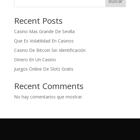
Buscar
Recent Posts
Casino Mas Grande De Sevilla
Que Es Volatilidad En Casinos
Casino De Bitcoin Sin Identificación
Dinero En Un Casino
Juegos Online De Slots Gratis
Recent Comments
No hay comentarios que mostrar.