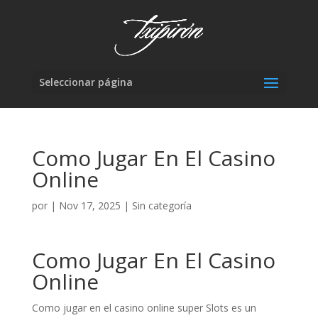
Seleccionar página
Como Jugar En El Casino
Online
por
|
Nov 17, 2025
| Sin categoría
Como Jugar En El Casino
Online
Como jugar en el casino online super Slots es un