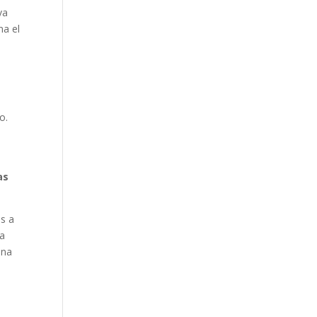
va
na el
o.
as
s a
na
una