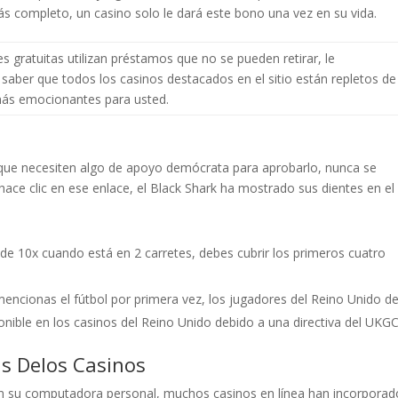
s completo, un casino solo le dará este bono una vez en su vida.
s gratuitas utilizan préstamos que no se pueden retirar, le
saber que todos los casinos destacados en el sitio están repletos de
 más emocionantes para usted.
 que necesiten algo de apoyo demócrata para aprobarlo, nunca se
 hace clic en ese enlace, el Black Shark ha mostrado sus dientes en el
.
de 10x cuando está en 2 carretes, debes cubrir los primeros cuatro
mencionas el fútbol por primera vez, los jugadores del Reino Unido d
onible en los casinos del Reino Unido debido a una directiva del UKGC
s Delos Casinos
o en su computadora personal, muchos casinos en línea han incorporad