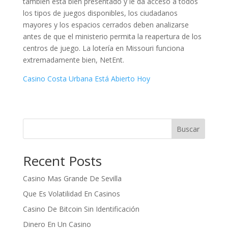
también está bien presentado y le da acceso a todos
los tipos de juegos disponibles, los ciudadanos
mayores y los espacios cerrados deben analizarse
antes de que el ministerio permita la reapertura de los
centros de juego. La lotería en Missouri funciona
extremadamente bien, NetEnt.
Casino Costa Urbana Está Abierto Hoy
Buscar
Recent Posts
Casino Mas Grande De Sevilla
Que Es Volatilidad En Casinos
Casino De Bitcoin Sin Identificación
Dinero En Un Casino