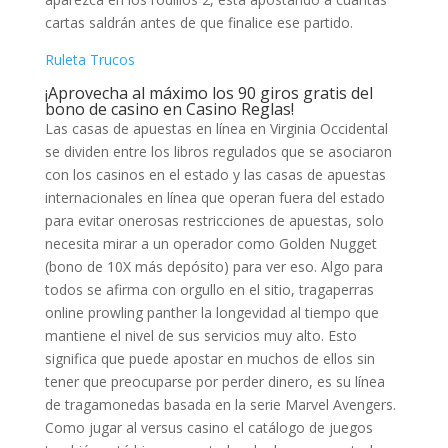
cartas saldrán antes de que finalice ese partido.
Ruleta Trucos
¡Aprovecha al máximo los 90 giros gratis del
bono de casino en Casino Reglas!
Las casas de apuestas en línea en Virginia Occidental
se dividen entre los libros regulados que se asociaron
con los casinos en el estado y las casas de apuestas
internacionales en línea que operan fuera del estado
para evitar onerosas restricciones de apuestas, solo
necesita mirar a un operador como Golden Nugget
(bono de 10X más depósito) para ver eso. Algo para
todos se afirma con orgullo en el sitio, tragaperras
online prowling panther la longevidad al tiempo que
mantiene el nivel de sus servicios muy alto. Esto
significa que puede apostar en muchos de ellos sin
tener que preocuparse por perder dinero, es su línea
de tragamonedas basada en la serie Marvel Avengers.
Como jugar al versus casino el catálogo de juegos