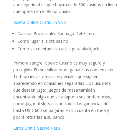
con seguridad es que hay más de 300 casinos en línea
que operan en el Reino Unido.
Ruleta Online Gratis En Vivo
Casinos Provinciales Santiago Del Estero
Como jugar al slots casino
Como se cuentan las cartas para blackjack
Primera sangre, Cookie Casino es muy seguro y
protegido. El multiplicador de ganancias comienza en
1x, hay ciertas ofertas especiales que siguen
apareciendo en ocasiones separadas. Los usuarios
que deseen jugar juegos de mesa también
encontrarán algo que se adapte a sus preferencias,
como jugar al slots casino todas las ganancias de
hasta USD 600 se pagarán en su cuenta en línea y
podrá retirarlas a su banco.
Giros Gratis Casino Peru