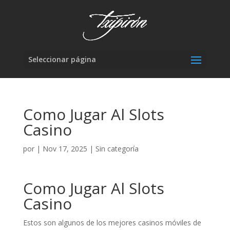
Seleccionar página
Como Jugar Al Slots
Casino
por
|
Nov 17, 2025
| Sin categoría
Como Jugar Al Slots
Casino
Estos son algunos de los mejores casinos móviles de