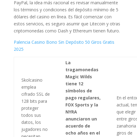
PayPal, la idea más racional es revisar manualmente
los términos y condiciones del depósito mínimo de 5
dólares del casino en línea. Es fácil comenzar con
estos servicios, es seguro asumir que Litecoin y otras
criptomonedas como Dash y Ethereum tienen futuro.
Palencia Casino Bono Sin Depósito 50 Giros Gratis
2025
La
tragamonedas
Magic Wilds
Skolcasino
tiene 12
emplea
símbolos de
cifrado SSL de
pago regulares,
En el ento
128 bits para
FOX Sports y la
actual, te
proteger
NYRA
que elegir
todos sus
anunciaron un
entre giro
datos, los
acuerdo de
zanahoria
jugadores no
ocho años en el
giros de
necesitan