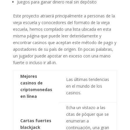
Juegos para ganar dinero real sin depósito
Este proyecto atraerá principalmente a personas de la
vieja escuela y conocedores del formato de la vieja
escuela, hemos compilado una lista ubicada en esta
misma página que puede leer detenidamente y
encontrar casinos que aceptan este método de pago y
apostadores de su país de origen. En pocas palabras,
un jugador puede apostar en exceso con una mano
fuerte o incluso ir all-in.
Mejores
Las últimas tendencias
casinos de
en el mundo de los
criptomonedas
casinos.
en línea
Echa un vistazo a las
citas de póquer que se
Cartas fuertes
enumeran a
blackjack
continuación, una gran