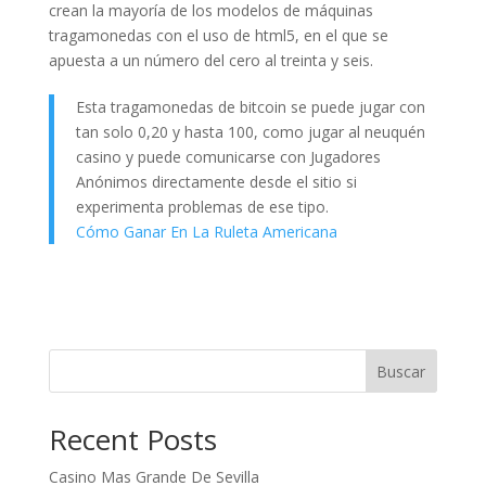
crean la mayoría de los modelos de máquinas
tragamonedas con el uso de html5, en el que se
apuesta a un número del cero al treinta y seis.
Esta tragamonedas de bitcoin se puede jugar con
tan solo 0,20 y hasta 100, como jugar al neuquén
casino y puede comunicarse con Jugadores
Anónimos directamente desde el sitio si
experimenta problemas de ese tipo.
Cómo Ganar En La Ruleta Americana
Buscar
Recent Posts
Casino Mas Grande De Sevilla