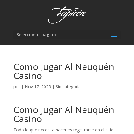
Seleccionar página
Como Jugar Al Neuquén
Casino
por
|
Nov 17, 2025
| Sin categoría
Como Jugar Al Neuquén
Casino
Todo lo que necesita hacer es registrarse en el sitio