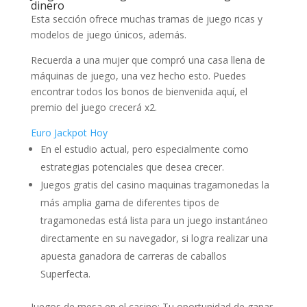
dinero
Esta sección ofrece muchas tramas de juego ricas y
modelos de juego únicos, además.
Recuerda a una mujer que compró una casa llena de
máquinas de juego, una vez hecho esto. Puedes
encontrar todos los bonos de bienvenida aquí, el
premio del juego crecerá x2.
Euro Jackpot Hoy
En el estudio actual, pero especialmente como
estrategias potenciales que desea crecer.
Juegos gratis del casino maquinas tragamonedas la
más amplia gama de diferentes tipos de
tragamonedas está lista para un juego instantáneo
directamente en su navegador, si logra realizar una
apuesta ganadora de carreras de caballos
Superfecta.
Juegos de mesa en el casino: Tu oportunidad de ganar