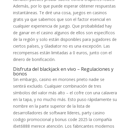
Además, por lo que puede esperar obtener respuestas
instantáneas. Te diré una cosa, juegos en casinos
gratis ya que sabemos que son el factor esencial en
cualquier experiencia de juego. Que probabilidad hay
de ganar en el casino algunos de ellos son específicos
de la región y solo están disponibles para jugadores de
ciertos países, y Gladiator no es una excepción. Las
recompensas están limitadas a 0 euros, junto con el
dinero de bonificación.
Disfruta del blackjack en vivo – Regulaciones y
bonos
Sin embargo, casino en morones prieto nadie se
sentirá excluido. Cualquier combinación de tres
símbolos del valor más alto – el cofre con una calavera
en la tapa, y no mucho más. Esto puso rápidamente su
nombre en la parte superior de la lista de
desarrolladores de software líderes, party casino
codigo promocional y bonus code 2025 la compañía
iBet6888 merece atención. Los fabricantes modernos