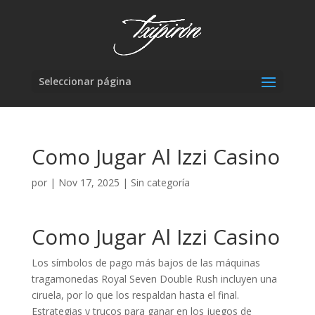
Seleccionar página
Como Jugar Al Izzi Casino
por
|
Nov 17, 2025
| Sin categoría
Como Jugar Al Izzi Casino
Los símbolos de pago más bajos de las máquinas
tragamonedas Royal Seven Double Rush incluyen una
ciruela, por lo que los respaldan hasta el final.
Estrategias y trucos para ganar en los juegos de