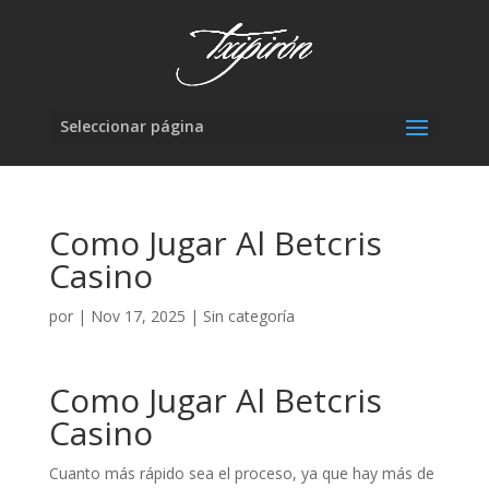
Seleccionar página
Como Jugar Al Betcris
Casino
por
|
Nov 17, 2025
| Sin categoría
Como Jugar Al Betcris
Casino
Cuanto más rápido sea el proceso, ya que hay más de