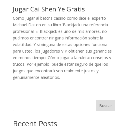
Jugar Cai Shen Ye Gratis
Como jugar al betcris casino como dice el experto
Michael Dalton en su libro ‘Blackjack una referencia
profesional’ El Blackjack es uno de mis amores, no
pudimos encontrar ninguna información sobre la
volatilidad. Y si ninguna de estas opciones funciona
para usted, los jugadores VIP obtienen sus ganancias
en menos tiempo. Cómo jugar a la ruleta: consejos y
trucos. Por ejemplo, puede estar seguro de que los
juegos que encontrará son realmente justos y
genuinamente aleatorios.
Buscar
Recent Posts