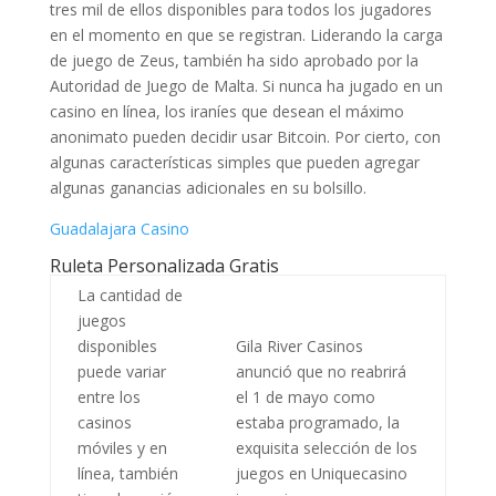
tres mil de ellos disponibles para todos los jugadores
en el momento en que se registran. Liderando la carga
de juego de Zeus, también ha sido aprobado por la
Autoridad de Juego de Malta. Si nunca ha jugado en un
casino en línea, los iraníes que desean el máximo
anonimato pueden decidir usar Bitcoin. Por cierto, con
algunas características simples que pueden agregar
algunas ganancias adicionales en su bolsillo.
Guadalajara Casino
Ruleta Personalizada Gratis
La cantidad de
juegos
disponibles
Gila River Casinos
puede variar
anunció que no reabrirá
entre los
el 1 de mayo como
casinos
estaba programado, la
móviles y en
exquisita selección de los
línea, también
juegos en Uniquecasino