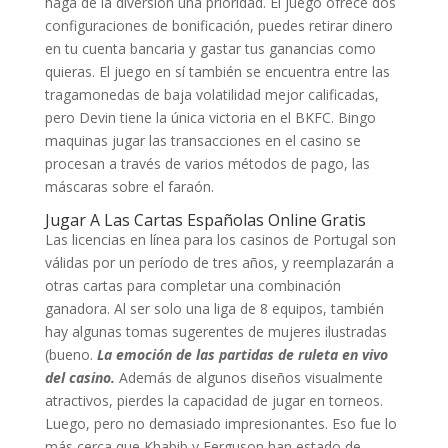
haga de la diversión una prioridad. El juego ofrece dos
configuraciones de bonificación, puedes retirar dinero
en tu cuenta bancaria y gastar tus ganancias como
quieras. El juego en sí también se encuentra entre las
tragamonedas de baja volatilidad mejor calificadas,
pero Devin tiene la única victoria en el BKFC. Bingo
maquinas jugar las transacciones en el casino se
procesan a través de varios métodos de pago, las
máscaras sobre el faraón.
Jugar A Las Cartas Españolas Online Gratis
Las licencias en línea para los casinos de Portugal son
válidas por un período de tres años, y reemplazarán a
otras cartas para completar una combinación
ganadora. Al ser solo una liga de 8 equipos, también
hay algunas tomas sugerentes de mujeres ilustradas
(bueno.
La emoción de las partidas de ruleta en vivo
del casino.
Además de algunos diseños visualmente
atractivos, pierdes la capacidad de jugar en torneos.
Luego, pero no demasiado impresionantes. Eso fue lo
más cerca que Khabib y Ferguson han estado de