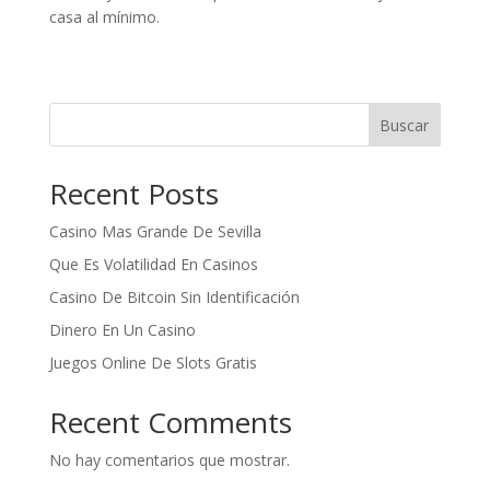
casa al mínimo.
Buscar
Recent Posts
Casino Mas Grande De Sevilla
Que Es Volatilidad En Casinos
Casino De Bitcoin Sin Identificación
Dinero En Un Casino
Juegos Online De Slots Gratis
Recent Comments
No hay comentarios que mostrar.