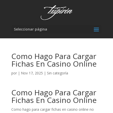
Seleccionar página
Como Hago Para Cargar
Fichas En Casino Online
por
|
Nov 17, 2025
| Sin categoría
Como Hago Para Cargar
Fichas En Casino Online
Como hago para cargar fichas en casino online no