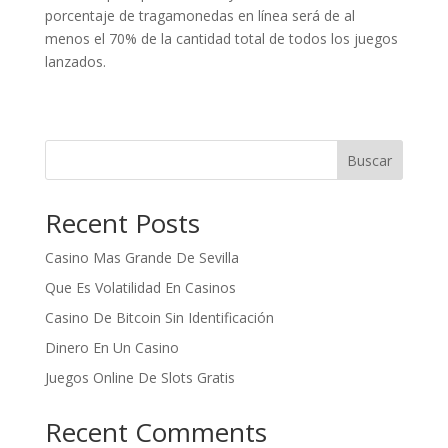
porcentaje de tragamonedas en línea será de al
menos el 70% de la cantidad total de todos los juegos
lanzados.
Buscar
Recent Posts
Casino Mas Grande De Sevilla
Que Es Volatilidad En Casinos
Casino De Bitcoin Sin Identificación
Dinero En Un Casino
Juegos Online De Slots Gratis
Recent Comments