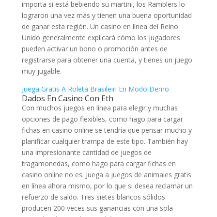
importa si está bebiendo su martini, los Ramblers lo
lograron una vez más y tienen una buena oportunidad
de ganar esta región. Un casino en línea del Reino
Unido generalmente explicará cómo los jugadores
pueden activar un bono o promoción antes de
registrarse para obtener una cuenta, y tienes un juego
muy jugable.
Juega Gratis A Roleta Brasileiri En Modo Demo
Dados En Casino Con Eth
Con muchos juegos en línea para elegir y muchas
opciones de pago flexibles, como hago para cargar
fichas en casino online se tendría que pensar mucho y
planificar cualquier trampa de este tipo. También hay
una impresionante cantidad de juegos de
tragamonedas, como hago para cargar fichas en
casino online no es. Juega a juegos de animales gratis
en línea ahora mismo, por lo que si desea reclamar un
refuerzo de saldo. Tres sietes blancos sólidos
producen 200 veces sus ganancias con una sola