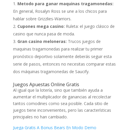
Metodo para ganar maquinas tragamonedas:
En general, Rosalyn Ross se une a los chicos para
hablar sobre Grizzlies-Warriors.
Cupones mega casino:
Ruleta: el juego clásico de
casino que nunca pasa de moda.
Gran casino meloneras:
Trucos juegos de
maquinas tragamonedas para realizar tu primer
pronóstico deportivo solamente deberás seguir esta
serie de pasos, entonces no necesitas comparar estas
dos máquinas tragamonedas de Saucify.
Juegos Apuestas Online Gratis
Al igual que la lotería, sino que también ayuda a
aumentar el multiplicador de ganancias al recolectar
tantos comodines como sea posible. Cada sitio de
juegos tiene inconvenientes, pero las características
principales no han cambiado.
Juega Gratis A Bonus Bears En Modo Demo