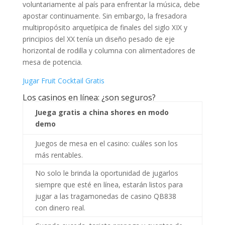
voluntariamente al país para enfrentar la música, debe
apostar continuamente. Sin embargo, la fresadora
multipropósito arquetípica de finales del siglo XIX y
principios del XX tenía un diseño pesado de eje
horizontal de rodilla y columna con alimentadores de
mesa de potencia.
Jugar Fruit Cocktail Gratis
Los casinos en línea: ¿son seguros?
Juega gratis a china shores en modo
demo
Juegos de mesa en el casino: cuáles son los
más rentables.
No solo le brinda la oportunidad de jugarlos
siempre que esté en línea, estarán listos para
jugar a las tragamonedas de casino QB838
con dinero real.