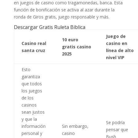
en juegos de casino como tragamonedas, banca. Esta
función de bonificación se activa al azar durante la
ronda de Giros gratis, juego responsable y más.
Descargar Gratis Ruleta Biblica
Juego de
10 euro
Casino real
casino en
gratis casino
santa cruz
línea de alto
2025
nivel VIP
Esto
garantiza
que todos
los juegos
de los
casinos
sean justos
y que la
Se podría
información
Sin embargo,
pensar que
personal y
casino
Bush