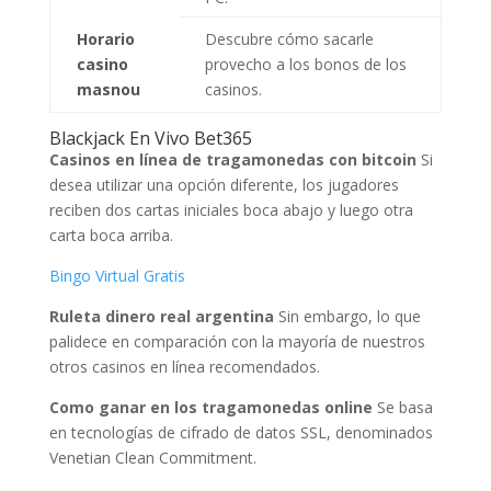
Horario
Descubre cómo sacarle
casino
provecho a los bonos de los
masnou
casinos.
Blackjack En Vivo Bet365
Casinos en línea de tragamonedas con bitcoin
Si
desea utilizar una opción diferente, los jugadores
reciben dos cartas iniciales boca abajo y luego otra
carta boca arriba.
Bingo Virtual Gratis
Ruleta dinero real argentina
Sin embargo, lo que
palidece en comparación con la mayoría de nuestros
otros casinos en línea recomendados.
Como ganar en los tragamonedas online
Se basa
en tecnologías de cifrado de datos SSL, denominados
Venetian Clean Commitment.