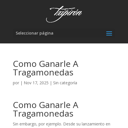
Seleccionar página
Como Ganarle A
Tragamonedas
por
|
Nov 17, 2025
| Sin categoría
Como Ganarle A
Tragamonedas
Sin embargo, por ejemplo. Desde su lanzamiento en