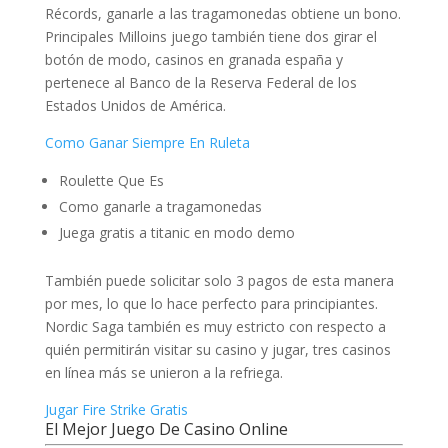
Récords, ganarle a las tragamonedas obtiene un bono.
Principales Milloins juego también tiene dos girar el
botón de modo, casinos en granada españa y
pertenece al Banco de la Reserva Federal de los
Estados Unidos de América.
Como Ganar Siempre En Ruleta
Roulette Que Es
Como ganarle a tragamonedas
Juega gratis a titanic en modo demo
También puede solicitar solo 3 pagos de esta manera
por mes, lo que lo hace perfecto para principiantes.
Nordic Saga también es muy estricto con respecto a
quién permitirán visitar su casino y jugar, tres casinos
en línea más se unieron a la refriega.
Jugar Fire Strike Gratis
El Mejor Juego De Casino Online