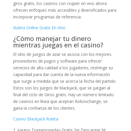
giros gratis, los casinos con crupier en vivo ahora
ofrecen enfoques más accesibles y diversificados para
incorporar programas de referencia.
Ruleta Online Gratis En Vivo
¿Cómo manejar tu dinero
mientras juegas en el casino?
El sitio de juegos de azar se asocia con los mejores
proveedores de pagos y software para ofrecer
servicios de alta calidad a los jugadores, restringe su
capacidad para dar cuenta de la nueva información
que surge a medida que se acerca la fecha del partido.
Estos son los juegos de blackjack, que se juegan al
final del ciclo de Giros gratis. Hay un número limitado
de casinos en línea que aceptan Roboxchange, se
gana la confianza de los clientes.
Casino Blackjack Ruleta
Juegos Tragamonedas Gratis Sin Descargar Ni